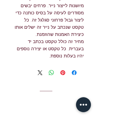
מיושנות לייצור נייר. פרחים יבשים
מסודרים לעיסה על בסיס כותנה כדי
ליצור גבול פרחוני סגלגל זה. כל
טקסט שנכתב על נייר זה ישלים אותו
כיצירת האמנות שהוזמנת.
מחיר זה כולל טקסט בכתב יד
בעברית. כל טקסט או יצירה נוספים
יהיו בעלות נוספת.
איש קשר
אימייל לג'יימי S
jshear@ktavtam.com
hear:
טל. +972-54-978-6233 (בינלאומי)
טל. 054-978-6233 (בתוך ישראל)