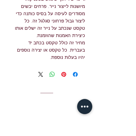
מיושנות לייצור נייר. פרחים יבשים
מסודרים לעיסה על בסיס כותנה כדי
ליצור גבול פרחוני סגלגל זה. כל
טקסט שנכתב על נייר זה ישלים אותו
כיצירת האמנות שהוזמנת.
מחיר זה כולל טקסט בכתב יד
בעברית. כל טקסט או יצירה נוספים
יהיו בעלות נוספת.
איש קשר
אימייל לג'יימי S
jshear@ktavtam.com
hear:
טל. +972-54-978-6233 (בינלאומי)
טל. 054-978-6233 (בתוך ישראל)