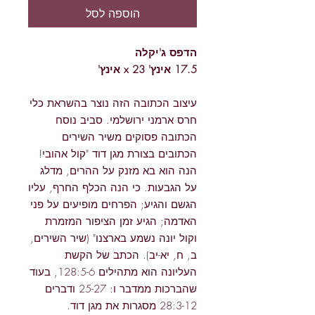
הוספה לסל
הדפס ג'יקלה
17.5 אינץ' x 23 אינץ'
עיצוב הכתובה הזה נוצר בהשראת כלי
חרס ארמני ירושלמי. סביב נוסח
הכתובה פסוקים משיר השירים
הכתובים בצורת מגן דוד "קול אהובי!
הנה הוא בא מזנק על ההרים, מדלג
על הגבעות. כי הנה הכלף החרף, עליו
הגשם והגיע; הפרחים מופיעים על פני
האדמה; הגיע זמן הציפור המזמרת
וקול יונה נשמע בארצנו" (שיר השירים,
ב, ח, יא-יב). הכתב של הקשת
העליונה הוא מתהילים 128:5-6, בעוד
שהברכות ממדבר ו: 25-27 ודברים
28:3-12 מסגרות את מגן דוד.