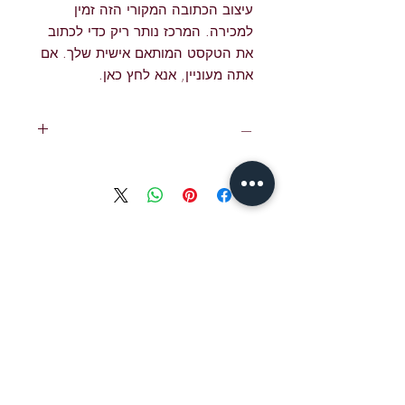
עיצוב הכתובה המקורי הזה זמין
למכירה. המרכז נותר ריק כדי לכתוב
את הטקסט המותאם אישית שלך. אם
אתה מעוניין, אנא לחץ כאן.
—
ראה דוגמאות לטקסטים זמינים בכתובה
כאן
.
הורד
כאן
טפסי התאמה אישית של טקסט
כתובה.
איש קשר
אימייל לג'יימי S
jshear@ktavtam.com
hear:
טל. +972-54-978-6233 (בינלאומי)
טל. 054-978-6233 (בתוך ישראל)
סטודיו: בית האיכות ירושלים,