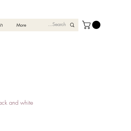
More
המ
lack and white