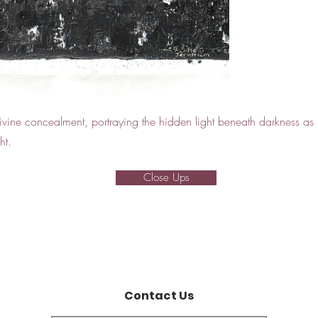
ivine concealment, portraying the hidden light beneath darkness as 
ht.
Close Ups
Contact Us