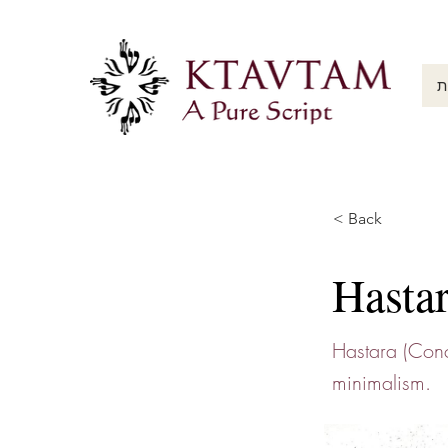
ת
< Back
Hasta
Hastara (Conc
minimalism.