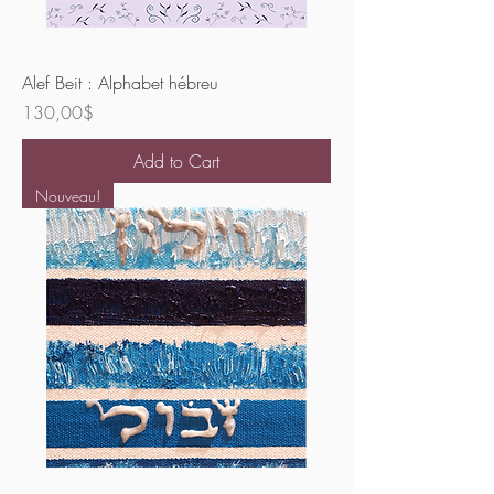
Alef Beit : Alphabet hébreu
Price
130,00$
Add to Cart
Nouveau!