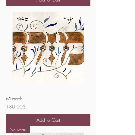
Mizrach
Price
180,00$
Add to Cart
Nouveau