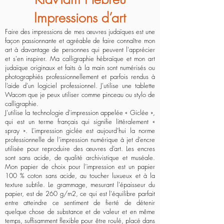
Impressions d’art
Faire des impressions de mes œuvres judaïques est une
façon passionnante et agréable de faire connaître mon
art à davantage de personnes qui peuvent l'apprécier
et s'en inspirer. Ma calligraphie hébraïque et mon art
judaïque originaux et faits à la main sont numérisés ou
photographiés professionnellement et parfois rendus à
l’aide d’un logiciel professionnel. J'utilise une tablette
Wacom que je peux utiliser comme pinceau ou stylo de
calligraphie.
J'utilise la technologie d'impression appelée « Giclée »,
qui est un terme français qui signifie littéralement «
spray ». L’impression giclée est aujourd’hui la norme
professionnelle de l’impression numérique à jet d’encre
utilisée pour reproduire des œuvres d’art. Les encres
sont sans acide, de qualité archivistique et muséale.
Mon papier de choix pour l’impression est un papier
100 % coton sans acide, au toucher luxueux et à la
texture subtile. Le grammage, mesurant l'épaisseur du
papier, est de 260 g/m2, ce qui est l'équilibre parfait
entre atteindre ce sentiment de fierté de détenir
quelque chose de substance et de valeur et en même
temps, suffisamment flexible pour être roulé, placé dans