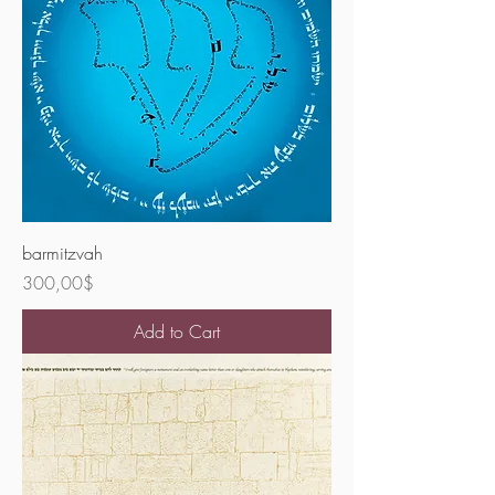
barmitzvah
Price
300,00$
Add to Cart