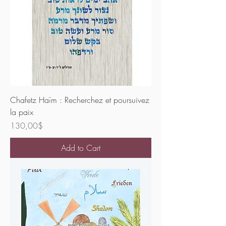
Chafetz Haïm : Recherchez et poursuivez
la paix
Price
130,00$
Add to Cart