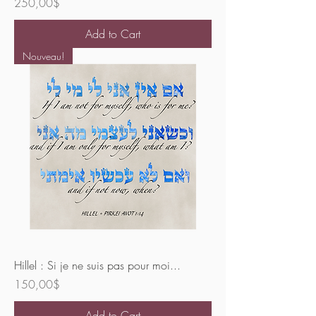
Price
250,00$
Add to Cart
Nouveau!
Hillel : Si je ne suis pas pour moi...
Price
150,00$
Add to Cart