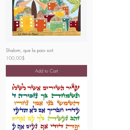
Shalom, que la paix soit
Price
100,00$
Add to Cart