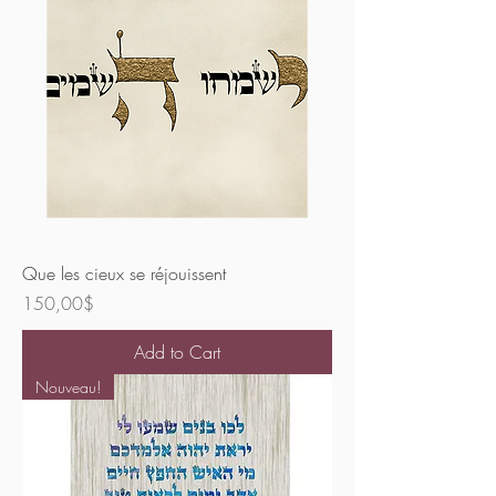
Que les cieux se réjouissent
Price
150,00$
Add to Cart
Nouveau!