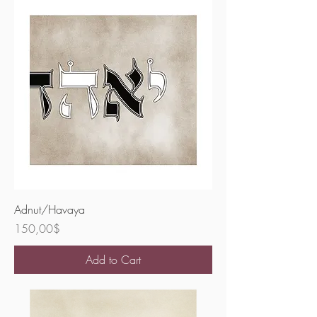
Adnut/Havaya
Price
150,00$
Add to Cart