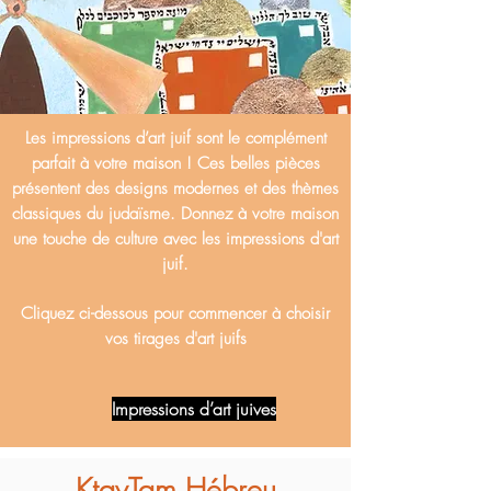
Les impressions d’art juif sont le complément
parfait à votre maison ! Ces belles pièces
présentent des designs modernes et des thèmes
classiques du judaïsme. Donnez à votre maison
une touche de culture avec les impressions d'art
juif.
Cliquez ci-dessous pour commencer à choisir
vos tirages d'art juifs
Impressions d’art juives
KtavTam Hébreu