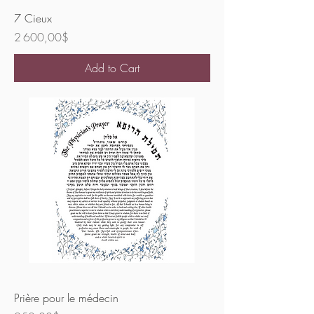
7 Cieux
Price
2 600,00$
Add to Cart
Prière pour le médecin