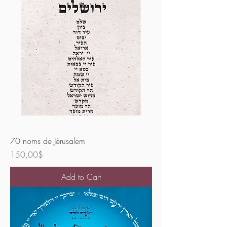
70 noms de Jérusalem
Price
150,00$
Add to Cart