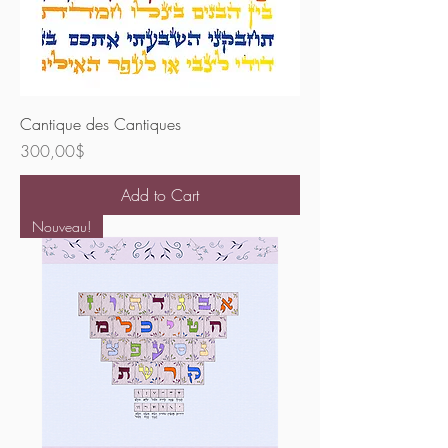
Cantique des Cantiques
Price
300,00$
Add to Cart
Nouveau!