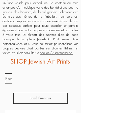
un tube solide pour expédition. Le contenu de mes
estampes d’art judaïque varie des bénédictions pour la
maison, des Psaumes, de la calligraphie hébraïque des
Écritures aux thèmes de la Kaballah. Tout cela est
destiné à inspirer les autres comme eux-mêmes. Ils font
des cadeaux parfaits pour toute occasion et parfaits
également pour votre propre encadrement et accrocher
à votre mur. La plupart des œuvres d'art de cette
boutique de la galerie Jewish Art Print peuvent être
personnalisées et si vous souhaitez personnaliser vos
propres œuvres d'art basées sur d'autres thèmes et
textes, veuillez consulter la
section Art personnalisé.
SHOP Jewish Art Prints
Filter
Load Previous