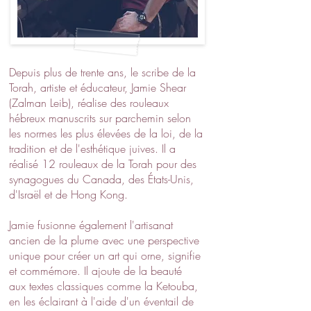
Depuis plus de trente ans, le scribe de la
Torah, artiste et éducateur, Jamie Shear
(Zalman Leib), réalise des rouleaux
hébreux manuscrits sur parchemin selon
les normes les plus élevées de la loi, de la
tradition et de l'esthétique juives. Il a
réalisé 12 rouleaux de la Torah pour des
synagogues du Canada, des États-Unis,
d'Israël et de Hong Kong.
Jamie fusionne également l'artisanat
ancien de la plume avec une perspective
unique pour créer un art qui orne, signifie
et commémore. Il ajoute de la beauté
aux textes classiques comme la Ketouba,
en les éclairant à l'aide d'un éventail de