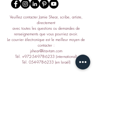
Veuillez contacter Jamie Shear, scribe, artiste,
directement
avec toutes les questions ou demandes de
renseignements que vous pourriez avoir.
Le courrier électronique est le meilleur moyen de
contacter :
jshear@ktavtam.com
Tél.
+972-54-978-6233
(international)
Tél.
054-978-6233
(en Israël)
CONTACT
Envoyez un e-mail à Jamie S
:
jshear@ktavtam.com
Tél. +972-54-978-6233 (international)