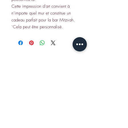
Cette impression d’art convient à
n’importe quel mur et constitue un
cadeau parfait pour la bar Mitzvah.
`Cela peut être personnalisé.
CONTACT
Envoyez un e-mail à Jamie S
:
jshear@ktavtam.com
Tél. +972-54-978-6233 (international)
Tél. 054-978-6233 (en Israël)
Studio : Maison de qualité de Jérusalem,
Centre des Arts et de la Culture