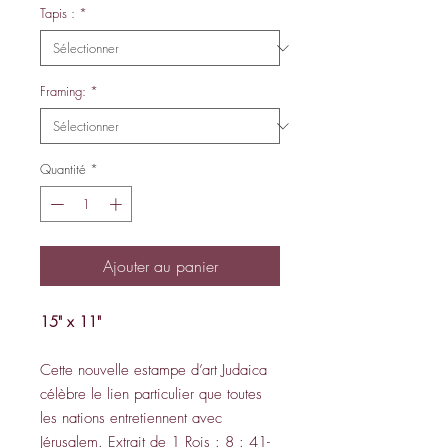
Tapis :
*
Framing:
*
Quantité
*
Ajouter au panier
15" x 11"
Cette nouvelle estampe d’art Judaica
célèbre le lien particulier que toutes
les nations entretiennent avec
Jérusalem. Extrait de 1 Rois : 8 : 41-