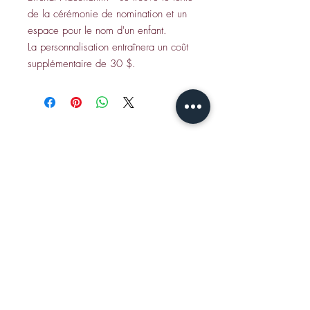
de la cérémonie de nomination et un
espace pour le nom d'un enfant.
La personnalisation entraînera un coût
supplémentaire de 30 $.
CONTACT
Envoyez un e-mail à Jamie S
:
jshear@ktavtam.com
Tél. +972-54-978-6233 (international)
Tél. 054-978-6233 (en Israël)
Studio : Maison de qualité de Jérusalem,
Centre des Arts et de la Culture