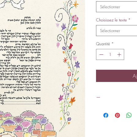
Sélectionner
Choisissez le texte
*
Sélectionner
Quantité
*
Aj
—
Voir les exemples de te
Téléchargez les formulai
ici
.