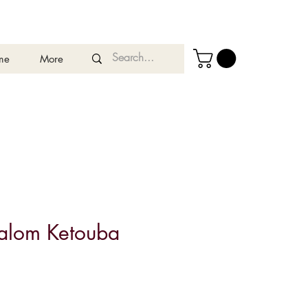
me
More
alom Ketouba