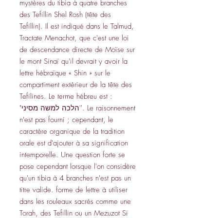
mystères du tibia à quatre branches
des Tefillin Shel Rosh (tête des
Tefillin). Il est indiqué dans le Talmud,
Tractate Menachot, que c'est une loi
de descendance directe de Moïse sur
le mont Sinaï qu'il devrait y avoir la
lettre hébraïque « Shin » sur le
compartiment extérieur de la tête des
Tefilines. Le terme hébreu est :
"הלכה למשה מסיני''. Le raisonnement
n'est pas fourni ; cependant, le
caractère organique de la tradition
orale est d'ajouter à sa signification
intemporelle. Une question forte se
pose cependant lorsque l'on considère
qu'un tibia à 4 branches n'est pas un
titre valide. forme de lettre à utiliser
dans les rouleaux sacrés comme une
Torah, des Tefillin ou un Mezuzot Si