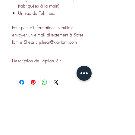
(fabriquées à la main).
Un sac de Tefilines.
Pour plus d'informations, veuillez
envoyer un e-mail directement à Sofer
Jamie Shear : jshear@ktavtam.com
Description de l'option 2 :
Dans cette option, j'externalise/vérifie les
parchemins et j'anime une séance éducative
au cours de laquelle je montre les
parchemins, les emballe, les insère dans le
batim et les coud. Le coût serait de
1 200 USD + frais d’expédition.
CONTACT
Envoyez un e-mail à Jamie S
:
jshear@ktavtam.com