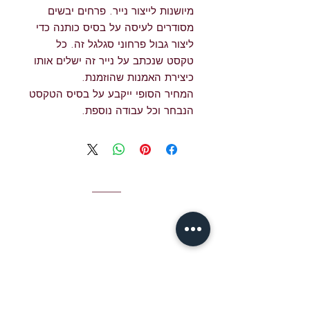
מיושנות לייצור נייר. פרחים יבשים
מסודרים לעיסה על בסיס כותנה כדי
ליצור גבול פרחוני סגלגל זה. כל
טקסט שנכתב על נייר זה ישלים אותו
כיצירת האמנות שהוזמנת.
המחיר הסופי ייקבע על בסיס הטקסט
הנבחר וכל עבודה נוספת.
איש קשר
אימייל לג'יימי S
jshear@ktavtam.com
hear:
טל. +972-54-978-6233 (בינלאומי)
טל. 054-978-6233 (בתוך ישראל)
סטודיו: בית האיכות ירושלים,