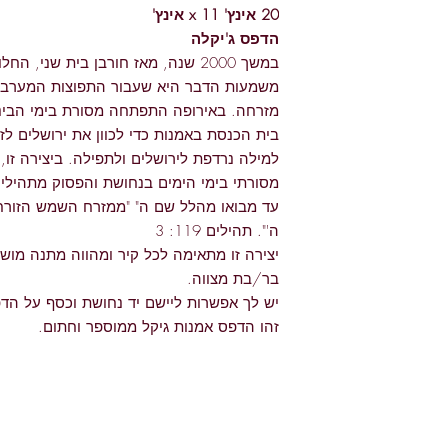
20 אינץ' x 11 אינץ'
הדפס ג'יקלה
במשך 2000 שנה, מאז חורבן בית שני, 
משמעות הדבר היא שעבור התפוצות המערבית,
מזרחה. באירופה התפתחה מסורת בימי הבינ
בית הכנסת באמנות כדי לכוון את ירושלים לז
למילה נרדפת לירושלים ולתפילה. ביצירה זו,
מסורתי בימי הימים בנחושת והפסוק מתהילי
עד מבואו מהלל שם ה" "ממזרח השמש הזורח
ה'". תהילים 119: 3
יצירה זו מתאימה לכל קיר ומהווה מתנה מוש
בר/בת מצווה.
יש לך אפשרות ליישם יד נחושת וכסף על הד
זהו הדפס אמנות גיקל ממוספר וחתום.
איש קש