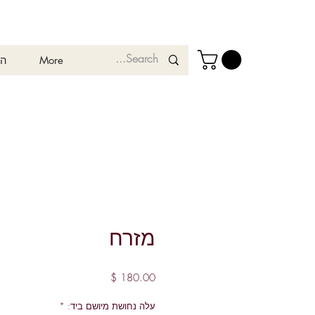
More
המ
מזרח
מחיר
עלה נחושת מיושם ביד:
*