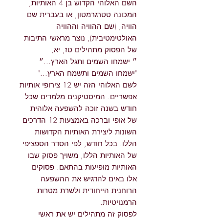
השם האלוהי הקדוש בן 4 האותיות,
המכונה טטרגרמטון, או בעברית שם
הוויה, (שם ההוויה וההוויה
האולטימטיבית), נוצר מראשי התיבות
של הפסוק מתהילים טז, יא,
״ ישמחו השמים ותגל הארץ...״
"ישמחו השמים ותשמח הארץ..."
לשם האלוהי הזה יש 12 צירופי אותיות
אפשריים. המיסטיקנים מלמדים שכל
חודש בשנה זוכה להשפעה אלוהית
של אופי וברכה באמצעות 12 הדרכים
השונות ליצירת האותיות הקדושות
הללו. בכל חודש, לפי הסדר הספציפי
של האותיות הללו, משויך פסוק שבו
האותיות מופיעות בהתאם. פסוקים
אלו באים להדגיש את ההשפעה
הרוחנית הייחודית ולשרת מטרות
הרמנויטיות.
לפסוק זה מתהילים יש את ראשי