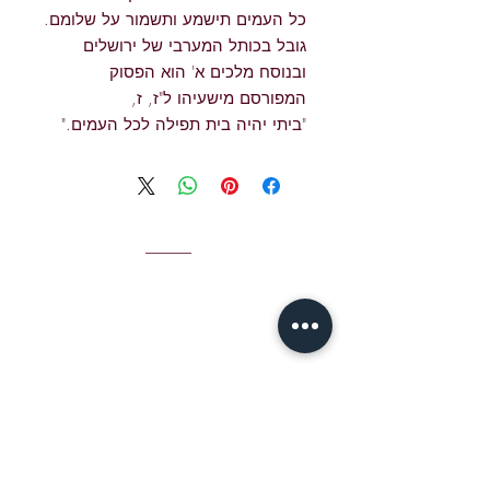
כל העמים תישמע ותשמור על שלומם.
גובל בכותל המערבי של ירושלים
ובנוסח מלכים א' הוא הפסוק
המפורסם מישעיהו ל"ז, ז,
"ביתי יהיה בית תפילה לכל העמים."
איש קשר
אימייל לג'יימי S
jshear@ktavtam.com
hear:
טל. +972-54-978-6233 (בינלאומי)
טל. 054-978-6233 (בתוך ישראל)
סטודיו: בית האיכות ירושלים,
מרכז לאמנויות ותרבות
רחוב חברון 12, ירושלים, ישראל