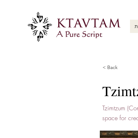
ת
< Back
Tzimt
Tzimtzum (Cons
space for crea