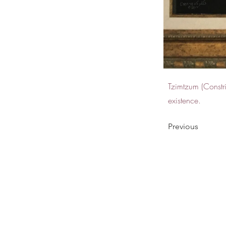
Tzimtzum (Constric
existence.
Previous