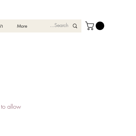
More
המ
 to allow