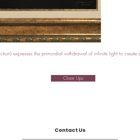
tion) expresses the primordial withdrawal of infinite light to create r
Close Ups
Contact Us