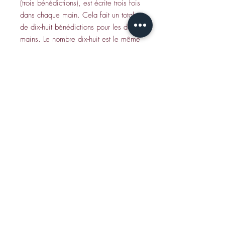
(trois bénédictions), est écrite trois fois
dans chaque main. Cela fait un total
de dix-huit bénédictions pour les deux
mains. Le nombre dix-huit est le même
équivalent numérique que le mot
hébreu Chai, vie.
CONTACT
Envoyez un e-mail à Jamie S
:
jshear@ktavtam.com
Tél. +972-54-978-6233 (international)
Tél. 054-978-6233 (en Israël)
Studio : Maison de qualité de Jérusalem,