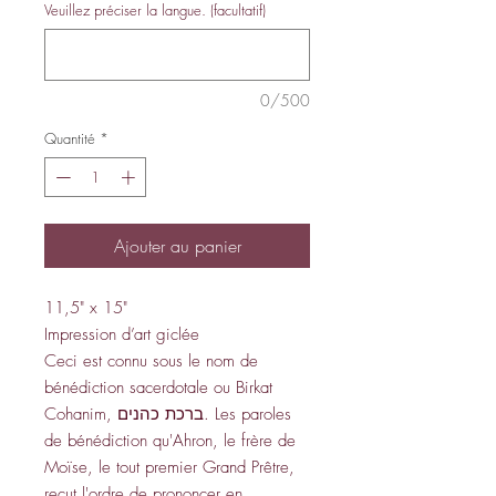
Veuillez préciser la langue. (facultatif)
0/500
Quantité
*
Ajouter au panier
11,5" x 15"
Impression d’art giclée
Ceci est connu sous le nom de
bénédiction sacerdotale ou Birkat
Cohanim, ברכת כהנים. Les paroles
de bénédiction qu'Ahron, le frère de
Moïse, le tout premier Grand Prêtre,
reçut l'ordre de prononcer en