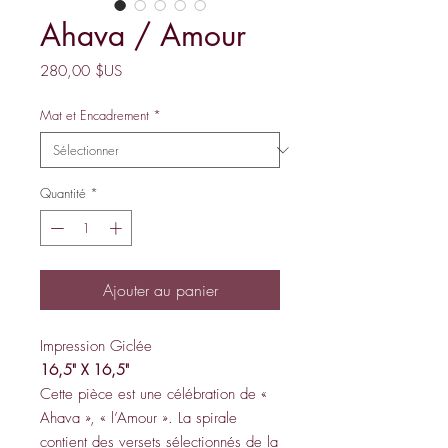
Ahava / Amour
Prix
280,00 $US
Mat et Encadrement
*
Quantité
*
Ajouter au panier
Impression Giclée
16,5" X 16,5"
Cette pièce est une célébration de «
Ahava », « l’Amour ». La spirale
contient des versets sélectionnés de la