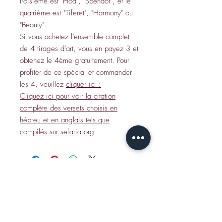
troisième est "Hod", "Spendor", et le
quatrième est "Tiferet", "Harmony" ou
"Beauty".
Si vous achetez l’ensemble complet
de 4 tirages d’art, vous en payez 3 et
obtenez le 4ème gratuitement. Pour
profiter de ce spécial et commander
les 4, veuillez
cliquer ici :
Cliquez ici pour voir la citation
complète des versets choisis en
hébreu et en anglais tels que
compilés sur sefaria.org
.
CONTACT