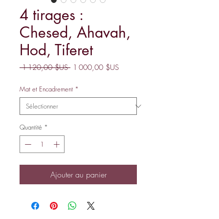
4 tirages :
Chesed, Ahavah,
Hod, Tiferet
Prix
Prix
 1 120,00 $US 
1 000,00 $US
original
promotionnel
Mat et Encadrement
*
Quantité
*
Ajouter au panier